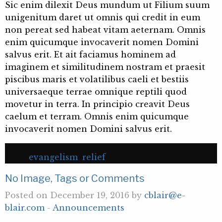
Sic enim dilexit Deus mundum ut Filium suum
unigenitum daret ut omnis qui credit in eum
non pereat sed habeat vitam aeternam. Omnis
enim quicumque invocaverit nomen Domini
salvus erit. Et ait faciamus hominem ad
imaginem et similitudinem nostram et praesit
piscibus maris et volatilibus caeli et bestiis
universaeque terrae omnique reptili quod
movetur in terra. In principio creavit Deus
caelum et terram. Omnis enim quicumque
invocaverit nomen Domini salvus erit.
Tags:
evangelism
,
relief
No Image, Tags or Comments
Posted on December 19, 2016 by
cblair@e-
blair.com
-
Announcements