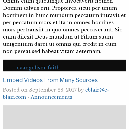
Omnis enim quicumque invocaverit nomen
Domini salvus erit. Propterea sicut per unum
hominem in hunc mundum peccatum intravit et
per peccatum mors et ita in omnes homines
mors pertransiit in quo omnes peccaverunt. Sic
enim dilexit Deus mundum ut Filium suum
unigenitum daret ut omnis qui credit in eum
non pereat sed habeat vitam aeternam.
Tags:
evangelism
,
faith
Embed Videos From Many Sources
Posted on September 28, 2017 by
cblair@e-
blair.com
-
Announcements