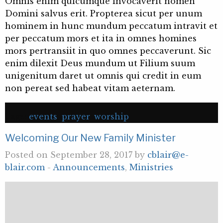
Omnis enim quicumque invocaverit nomen
Domini salvus erit. Propterea sicut per unum
hominem in hunc mundum peccatum intravit et
per peccatum mors et ita in omnes homines
mors pertransiit in quo omnes peccaverunt. Sic
enim dilexit Deus mundum ut Filium suum
unigenitum daret ut omnis qui credit in eum
non pereat sed habeat vitam aeternam.
Tags:
events
,
prayer
,
worship
Welcoming Our New Family Minister
Posted on September 28, 2017 by
cblair@e-
blair.com
-
Announcements
,
Ministries