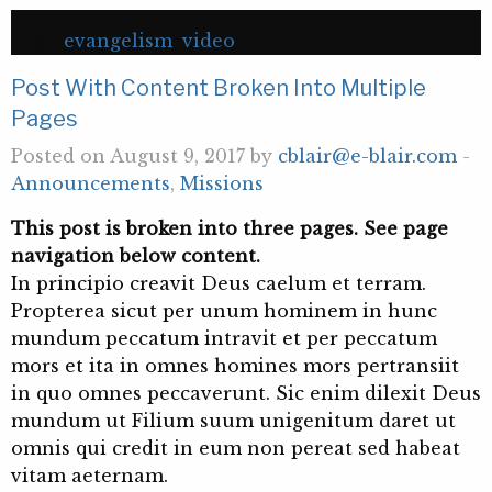
Tags:
evangelism
,
video
Post With Content Broken Into Multiple
Pages
Posted on August 9, 2017 by
cblair@e-blair.com
-
Announcements
,
Missions
This post is broken into three pages. See page
navigation below content.
In principio creavit Deus caelum et terram.
Propterea sicut per unum hominem in hunc
mundum peccatum intravit et per peccatum
mors et ita in omnes homines mors pertransiit
in quo omnes peccaverunt. Sic enim dilexit Deus
mundum ut Filium suum unigenitum daret ut
omnis qui credit in eum non pereat sed habeat
vitam aeternam.